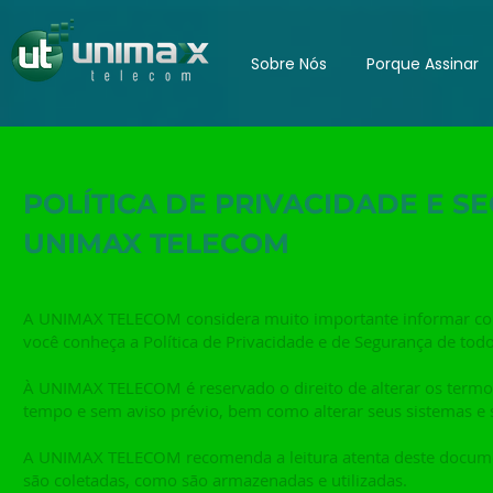
Sobre Nós
Porque Assinar
POLÍTICA DE PRIVACIDADE E 
UNIMAX TELECOM
A UNIMAX TELECOM considera muito importante informar como
você conheça a Política de Privacidade e de Segurança de to
À UNIMAX TELECOM é reservado o direito de alterar os termos
tempo e sem aviso prévio, bem como alterar seus sistemas e se
A UNIMAX TELECOM recomenda a leitura atenta deste documen
são coletadas, como são armazenadas e utilizadas.